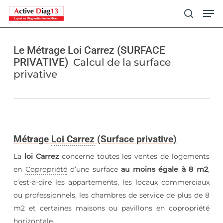
Skip
Men
to
search
main
content
Le Métrage Loi Carrez (SURFACE
PRIVATIVE)
Calcul de la surface
privative
Métrage
Loi Carrez
(Surface privative)
La
loi Carrez
concerne toutes les ventes de logements
en
Copropriété
d’une surface
au moins égale à 8 m2
,
c’est-à-dire les appartements, les locaux commerciaux
ou professionnels, les chambres de service de plus de 8
m2 et certaines maisons ou pavillons en copropriété
horizontale.