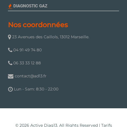
DIAGNOSTIC GAZ
Nos coordonnées
23 Avenues des Caillols, 13012 Marseille.
04 91 49 74 80
06 33 33 12 88
contact@ad13.fr
Lun - Sam: 8:30 - 22:00
© 2026 Active Diag13. All Rights Reserved |
Tarifs