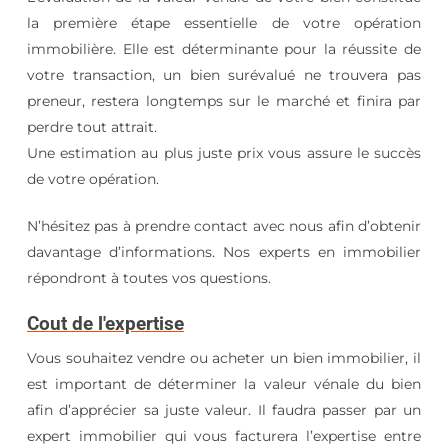
négatifs, quantitatifs et qualitatifs.
la première étape essentielle de votre opération
En résumé
: la valeur vénale ne fait l’objet d’aucune
immobilière. Elle est déterminante pour la réussite de
définition légale, néanmoins elle fait appel à deux
votre transaction, un bien surévalué ne trouvera pas
concepts, qui sont le prix et le marché. Il faut savoir
preneur, restera longtemps sur le marché et finira par
que l’expert est souvent confronté à la difficulté
perdre tout attrait.
d’avoir à estimer des bâtiments atypiques ou
Une estimation au plus juste prix vous assure le succès
monovalents, mettant en échec une ou plusieurs
de votre opération.
des méthodes citées.
N’hésitez pas à prendre contact avec nous afin d’obtenir
davantage d’informations. Nos experts en immobilier
répondront à toutes vos questions.
Cout de l'expertise
Vous souhaitez vendre ou acheter un bien immobilier, il
est important de déterminer la valeur vénale du bien
afin d’apprécier sa juste valeur. Il faudra passer par un
expert immobilier qui vous facturera l’expertise entre