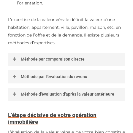
l’orientation.
L’expertise de la valeur vénale définit la valeur d’une
habitation, appartement, villa, pavillon, maison, etc. en
fonction de l’offre et de la demande. Il existe plusieurs
méthodes d’expertises.
Méthode par comparaison directe
Cette méthode est à la fois la plus courante et la
Méthode par l'évaluation du revenu
plus facile à élaborer. Elle consiste à se procurer
des
références de prix
, relatives à des ventes
Cette méthode consiste à prendre en compte ce
Méthode d'évaluation d'après la valeur antérieure
récentes, pour en tirer une valeur moyenne au
qu’il est d’usage de considérer, pour un investisseur,
mètre carré.
comme un
retour sur investissement intéressant
,
Cette méthode d’évaluation prend en considération
s’agissant de biens semblables.
L’étape décisive de votre opération
la valeur attribuée lors d’une mutation ou dans un
Remarque
: la méthode de comparaison directe,
immobilière
acte juridique antérieur. Elle concerne plus
prend en compte de nombreux critères positifs ou
particulièrement les immeubles neufs.
L’évaluation de la valeur vénale de votre bien constitue