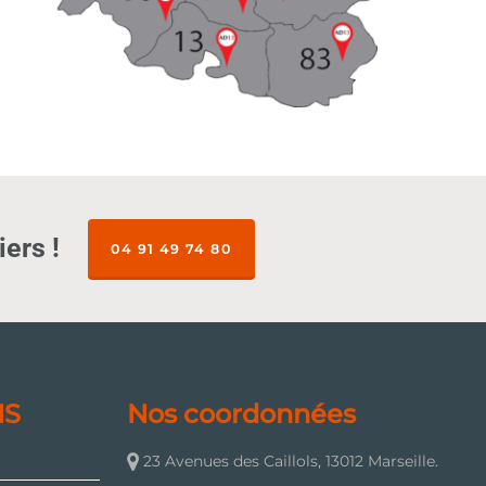
ers !
04 91 49 74 80
NS
Nos coordonnées
23 Avenues des Caillols, 13012 Marseille.