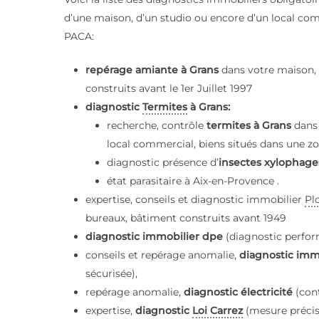
d’une maison, d’un studio ou encore d’un local co
PACA:
repérage amiante à Grans
dans votre maison, 
construits avant le 1er Juillet 1997
diagnostic
Termites
à Grans:
recherche, contrôle
termites à Grans
dans
local commercial, biens situés dans une zon
diagnostic présence d’
insectes xylophage
état parasitaire à Aix-en-Provence .
expertise, conseils et diagnostic immobilier
Pl
bureaux, bâtiment construits avant 1949
diagnostic immobilier dpe
(diagnostic perfor
conseils et repérage anomalie,
diagnostic imm
sécurisée),
repérage anomalie,
diagnostic électricité
(con
expertise,
diagnostic
Loi Carrez
(mesure précis