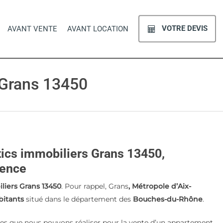
VOTRE DEVIS
AVANT VENTE
AVANT LOCATION
 Grans 13450
tics immobiliers Grans 13450,
vence
liers Grans 13450
. Pour rappel, Grans
, Métropole d’Aix-
bitants
situé dans le département des
Bouches-du-Rhône
.
ires que nous pouvons réaliser pour la vente d’un appartement,