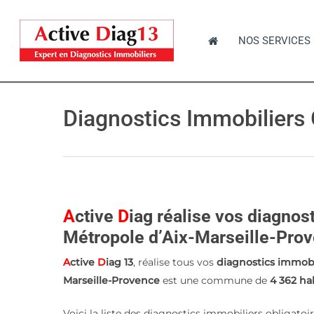
Skip
to
NOS SERVICES
main
content
Diagnostics Immobiliers
Hit enter to search or ESC to close
A
ctive
D
iag réalise vos diagnos
Métropole d’Aix-Marseille-Pro
A
ctive
D
iag 13
, réalise tous vos
diagnostics immobi
Marseille-Provence
est une commune de
4 362 ha
Voici la liste des diagnostics immobiliers obligato