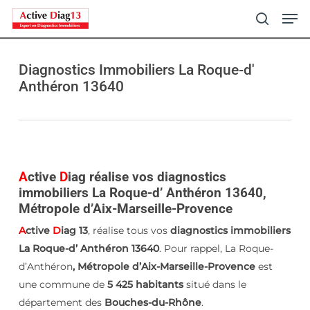
Skip
Men
to
search
main
content
Diagnostics Immobiliers La Roque-d'
Anthéron 13640
A
ctive
D
iag réalise vos diagnostics
immobiliers La Roque-d’ Anthéron 13640,
Métropole d’Aix-Marseille-Provence
A
ctive
D
iag 13
, réalise tous vos
diagnostics immobiliers
La Roque-d’ Anthéron 13640
. Pour rappel, La Roque-
d’Anthéron
, Métropole d’Aix-Marseille-Provence
est
une commune de
5 425 habitants
situé dans le
département des
Bouches-du-Rhône
.