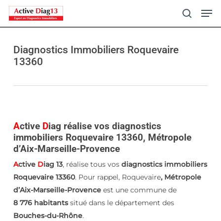
Skip
Men
to
search
main
content
Diagnostics Immobiliers Roquevaire
13360
A
ctive
D
iag réalise vos diagnostics
immobiliers Roquevaire 13360, Métropole
d’Aix-Marseille-Provence
A
ctive
D
iag 13
, réalise tous vos
diagnostics immobiliers
Roquevaire 13360
. Pour rappel, Roquevaire
, Métropole
d’Aix-Marseille-Provence
est une commune de
8 776 habitants
situé dans le département des
Bouches-du-Rhône
.