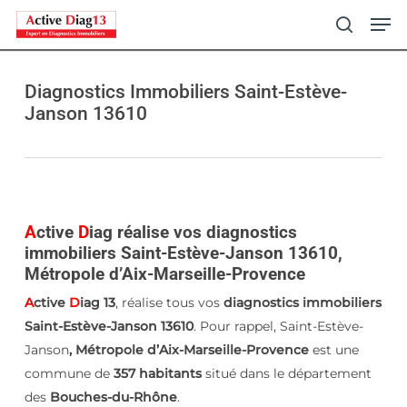
Skip
Men
to
search
main
content
Diagnostics Immobiliers Saint-Estève-
Janson 13610
A
ctive
D
iag réalise vos diagnostics
immobiliers Saint-Estève-Janson 13610,
Métropole d’Aix-Marseille-Provence
A
ctive
D
iag 13
, réalise tous vos
diagnostics immobiliers
Saint-Estève-Janson 13610
. Pour rappel, Saint-Estève-
Janson
, Métropole d’Aix-Marseille-Provence
est une
commune de
357 habitants
situé dans le département
des
Bouches-du-Rhône
.