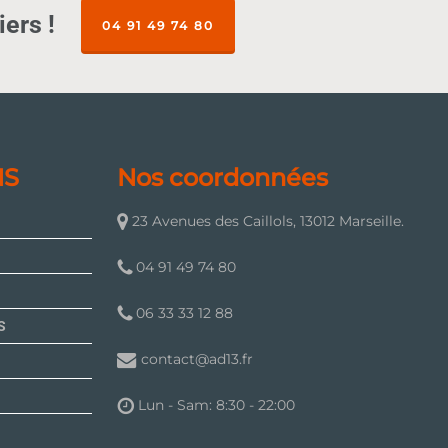
ers !
04 91 49 74 80
NS
Nos coordonnées
23 Avenues des Caillols, 13012 Marseille.
04 91 49 74 80
06 33 33 12 88
S
contact@ad13.fr
Lun - Sam: 8:30 - 22:00