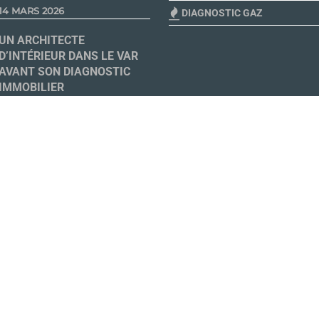
14 MARS 2026
DIAGNOSTIC GAZ
UN ARCHITECTE
D’INTÉRIEUR DANS LE VAR
AVANT SON DIAGNOSTIC
IMMOBILIER
26 MAI 2025
LE BILAN CARBONE DANS
LA CONSTRUCTION:
L’AMBITION DE LA RE 2020
9 AVRIL 2024
LEVÉE DE FONDS ACTIVE
DIAG13
1 FÉVRIER 2023