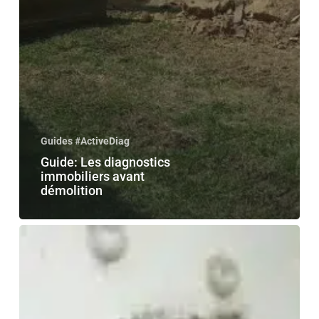
Guides #ActiveDiag
Guide: Les diagnostics
immobiliers avant
démolition
Diagnostic
Plomb
avant
travaux
et