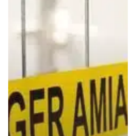
X
46-
020