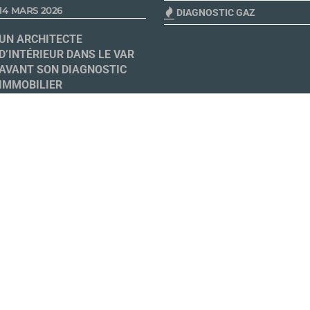
14 MARS 2026
DIAGNOSTIC GAZ
UN ARCHITECTE
D’INTÉRIEUR DANS LE VAR
AVANT SON DIAGNOSTIC
IMMOBILIER
26 MAI 2025
LE BILAN CARBONE DANS
LA CONSTRUCTION:
L’AMBITION DE LA RE 2020
9 AVRIL 2024
LEVÉE DE FONDS ACTIVE
DIAG13
1 FÉVRIER 2023