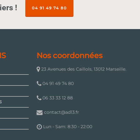
ers !
04 91 49 74 80
NS
Nos coordonnées
23 Avenues des Caillols, 13012 Marseille.
04 91 49 74 80
06 33 33 12 88
S
contact@ad13.fr
Lun - Sam: 8:30 - 22:00