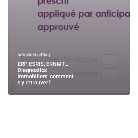
Info #ActiveDiag
ERP, ESRIS, ERNMT…
Diagnostics
immobiliers, comment
s’y retrouver?
Depuis
le
1er
Janvier
2018,