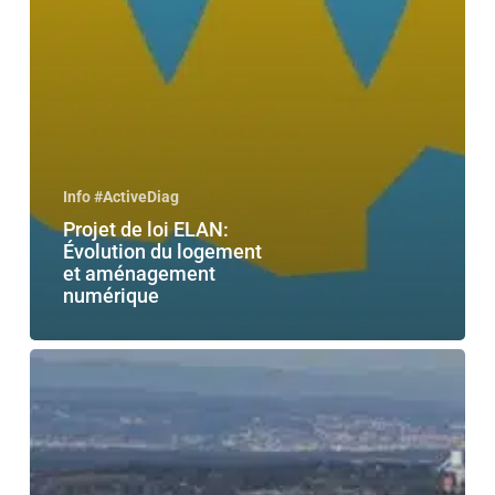
Info #ActiveDiag
Projet de loi ELAN:
Évolution du logement
et aménagement
numérique
Loi
relative
à
la
Solidarité