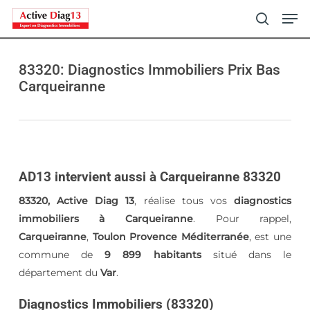
Skip
Men
to
search
main
content
83320: Diagnostics Immobiliers Prix Bas
Carqueiranne
AD13 intervient aussi à Carqueiranne 83320
83320, Active Diag 13
, réalise tous vos
diagnostics
immobiliers à Carqueiranne
. Pour rappel,
Carqueiranne
,
Toulon Provence Méditerranée
, est une
commune de
9 899 habitants
situé dans le
département du
Var
.
Diagnostics Immobiliers (83320)