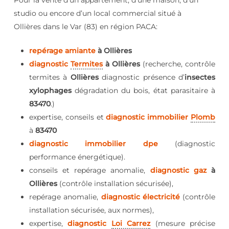
Pour la vente d’un appartement, d’une maison, d’un
studio ou encore d’un local commercial situé à
Ollières dans le Var (83) en région PACA:
repérage amiante
à Ollières
diagnostic
Termites
à Ollières
(recherche, contrôle
termites à
Ollières
diagnostic présence d’
insectes
xylophages
dégradation du bois, état parasitaire à
83470
.)
expertise, conseils et
diagnostic immobilier
Plomb
à
83470
diagnostic immobilier dpe
(diagnostic
performance énergétique).
conseils et repérage anomalie,
diagnostic gaz
à
Ollières
(contrôle installation sécurisée),
repérage anomalie,
diagnostic électricité
(contrôle
installation sécurisée, aux normes),
expertise,
diagnostic
Loi Carrez
(mesure précise