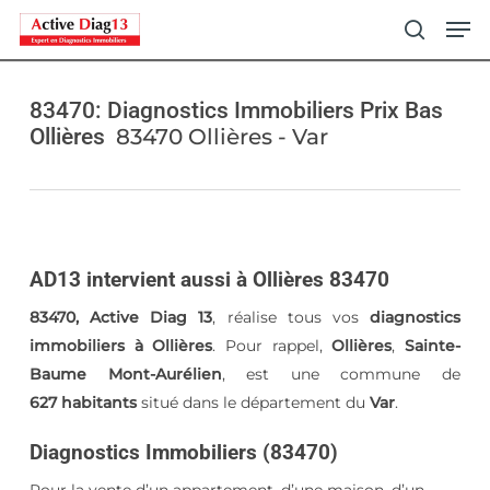
Skip
Men
to
search
main
content
83470: Diagnostics Immobiliers Prix Bas
Ollières
83470 Ollières - Var
AD13 intervient aussi à Ollières 83470
83470, Active Diag 13
, réalise tous vos
diagnostics
immobiliers à Ollières
. Pour rappel,
Ollières
,
Sainte-
Baume Mont-Aurélien
, est une commune de
627 habitants
situé dans le département du
Var
.
Diagnostics Immobiliers (83470)