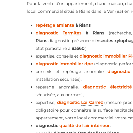
Pour la vente d’un appartement, d’une maison, d’u
local commercial situé à Rians dans le Var (83) en 
repérage amiante
à Rians
diagnostic
Termites
à Rians
(recherche
Rians
diagnostic présence d’
insectes xylopha
état parasitaire à
83560
.)
expertise, conseils et
diagnostic immobilier
P
diagnostic immobilier dpe
(diagnostic perfor
conseils et repérage anomalie,
diagnostic
installation sécurisée),
repérage anomalie,
diagnostic électrici
sécurisée, aux normes),
expertise,
diagnostic
Loi Carrez
(mesure préc
obligatoire pour connaître la surface habitabl
appartement, votre local commercial, votre ca
diagnostic
qualité de l’air intérieur
.