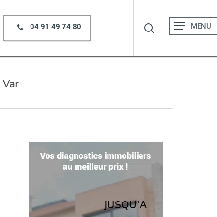
search
Menu
04 91 49 74 80
 Var