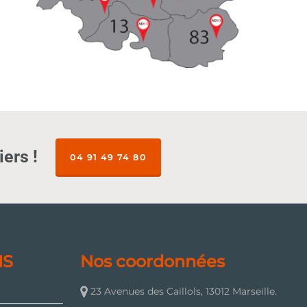
ers !
04 91 49 74 80
NS
Nos coordonnées
23 Avenues des Caillols, 13012 Marseille.