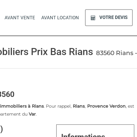
VOTRE DEVIS
AVANT VENTE
AVANT LOCATION
iliers Prix Bas Rians
83560 Rians -
83560
 immobiliers à Rians
. Pour rappel,
Rians
,
Provence Verdon
, est
épartement du
Var
.
)
Informations