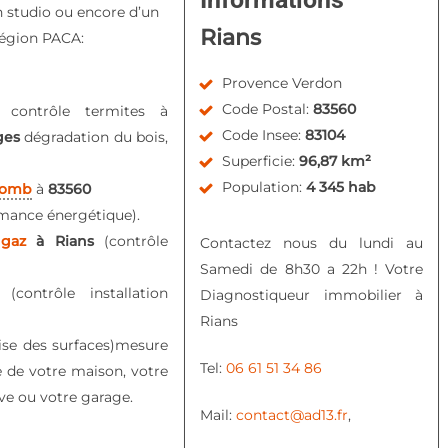
n studio ou encore d’un
Rians
région PACA:
Provence Verdon
Code Postal:
83560
, contrôle termites à
Code Insee:
83104
ges
dégradation du bois,
Superficie:
96,87 km²
Population:
4 345 hab
lomb
à
83560
mance énergétique).
 gaz
à Rians
(contrôle
Contactez nous du lundi au
Samedi de 8h30 a 22h ! Votre
té
(contrôle installation
Diagnostiqueur immobilier à
Rians
ise des surfaces)mesure
Tel:
06 61 51 34 86
e de votre maison, votre
ve ou votre garage.
Mail:
contact@ad13.fr
,