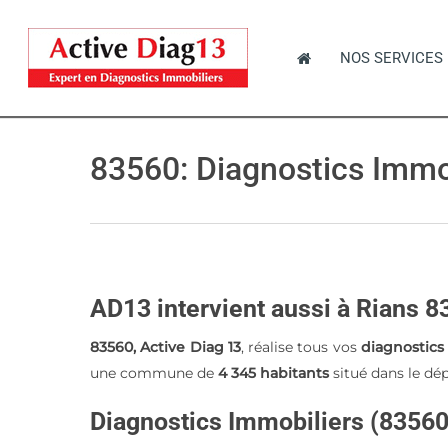
Skip
to
NOS SERVICES
main
content
83560: Diagnostics Immob
Hit enter to search or ESC to close
AD13 intervient aussi à Rians 
83560, Active Diag 13
, réalise tous vos
diagnostics
une commune de
4 345 habitants
situé dans le d
Diagnostics Immobiliers (83560