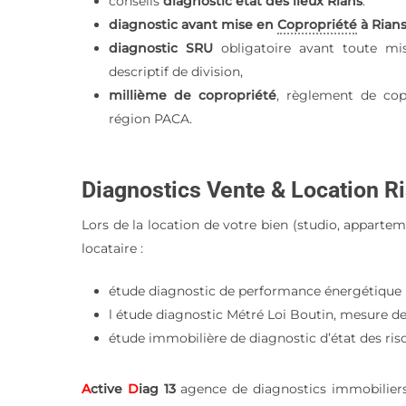
conseils
diagnostic état des lieux Rians
.
diagnostic avant mise en
Copropriété
à Rian
diagnostic SRU
obligatoire avant toute mi
descriptif de division,
millième de copropriété
, règlement de cop
région PACA.
Diagnostics Vente & Location R
Lors de la location de votre bien (studio, apparte
locataire :
étude diagnostic de performance énergétique 
l étude diagnostic Métré Loi Boutin, mesure de
étude immobilière de diagnostic d’état des ris
A
ctive
D
iag 13
agence de diagnostics immobiliers 