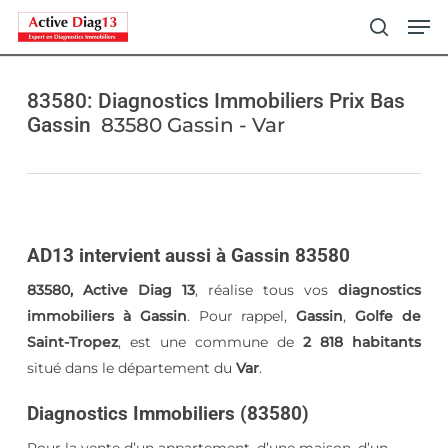
Skip
Men
to
search
main
content
83580: Diagnostics Immobiliers Prix Bas
Gassin
83580 Gassin - Var
AD13 intervient aussi à Gassin 83580
83580, Active Diag 13
, réalise tous vos
diagnostics
immobiliers à Gassin
. Pour rappel,
Gassin
,
Golfe de
Saint-Tropez
, est une commune de
2 818 habitants
situé dans le département du
Var
.
Diagnostics Immobiliers (83580)