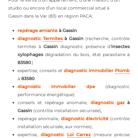
Pour la vente d’un appartement, d’une maison, d’un
studio ou encore d’un local commercial situé à
Gassin dans le Var (83) en région PACA:
repérage amiante
à Gassin
diagnostic
Termites
à Gassin
(recherche, contrôle
termites à
Gassin
diagnostic présence d’
insectes
xylophages
dégradation du bois, état parasitaire à
83580
.)
expertise, conseils et
diagnostic immobilier
Plomb
à
83580
diagnostic immobilier dpe
(diagnostic
performance énergétique).
conseils et repérage anomalie,
diagnostic gaz
à
Gassin
(contrôle installation sécurisée),
repérage anomalie,
diagnostic électricité
(contrôle
installation sécurisée, aux normes),
expertise,
diagnostic
Loi Carrez
(mesure précise