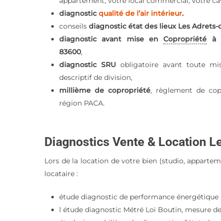
appartement, votre local commercial, votre ca
diagnostic
qualité de l’air intérieur
.
conseils
diagnostic état des lieux Les Adrets-d
diagnostic avant mise en
Copropriété
à L
83600
,
diagnostic SRU
obligatoire avant toute mi
descriptif de division,
millième de copropriété
, règlement de cop
région PACA.
Diagnostics Vente & Location L
Lors de la location de votre bien (studio, apparte
locataire :
étude diagnostic de performance énergétique D
l étude diagnostic Métré Loi Boutin, mesure des