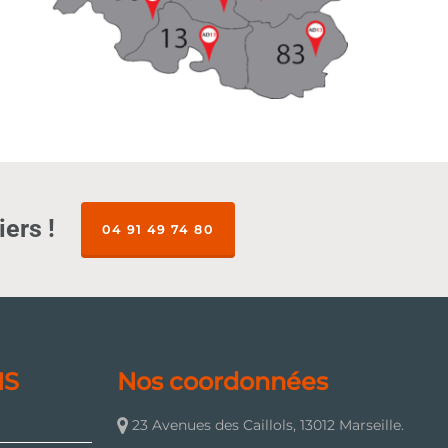
ers !
04 91 49 74 80
NS
Nos coordonnées
23 Avenues des Caillols, 13012 Marseille.