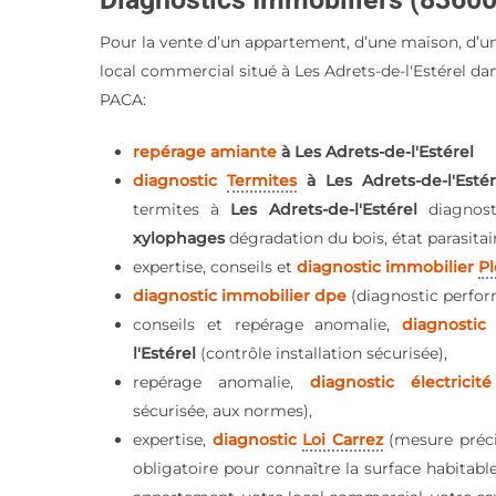
Pour la vente d’un appartement, d’une maison, d’u
local commercial situé à Les Adrets-de-l'Estérel dan
PACA:
repérage amiante
à Les Adrets-de-l'Estérel
diagnostic
Termites
à Les Adrets-de-l'Esté
termites à
Les Adrets-de-l'Estérel
diagnos
xylophages
dégradation du bois, état parasitai
expertise, conseils et
diagnostic immobilier
P
diagnostic immobilier dpe
(diagnostic perfor
conseils et repérage anomalie,
diagnostic
l'Estérel
(contrôle installation sécurisée),
repérage anomalie,
diagnostic électrici
sécurisée, aux normes),
expertise,
diagnostic
Loi Carrez
(mesure préc
obligatoire pour connaître la surface habitabl