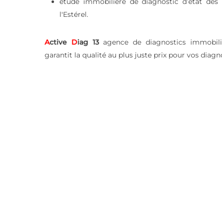
étude immobilière de diagnostic d’état des 
l'Estérel.
A
ctive
D
iag 13
agence de diagnostics immobilier
garantit la qualité au plus juste prix pour vos diagno