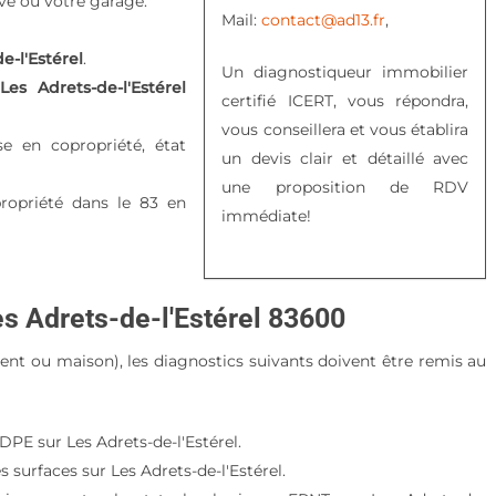
ve ou votre garage.
Mail:
contact@ad13.fr
,
e-l'Estérel
.
Un diagnostiqueur immobilier
es Adrets-de-l'Estérel
certifié ICERT, vous répondra,
vous conseillera et vous établira
se en copropriété, état
un devis clair et détaillé avec
une proposition de RDV
ropriété dans le 83 en
immédiate!
es Adrets-de-l'Estérel 83600
ment ou maison), les diagnostics suivants doivent être remis au
PE sur Les Adrets-de-l'Estérel.
 surfaces sur Les Adrets-de-l'Estérel.