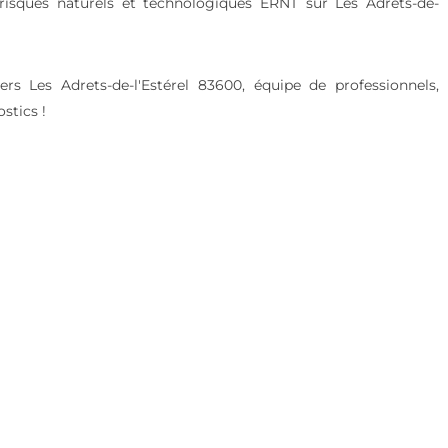
risques naturels et technologiques ERNT sur Les Adrets-de-
s Les Adrets-de-l'Estérel 83600, équipe de professionnels,
stics !