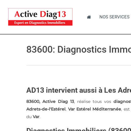
Skip
to
NOS SERVICES
main
content
83600: Diagnostics Immob
Hit enter to search or ESC to close
AD13 intervient aussi à Les Adr
83600, Active Diag 13
, réalise tous vos
diagnos
Adrets-de-l'Estérel
,
Var Estérel Méditerranée
, es
du
Var
.
Diagnostics Immobiliers (83600