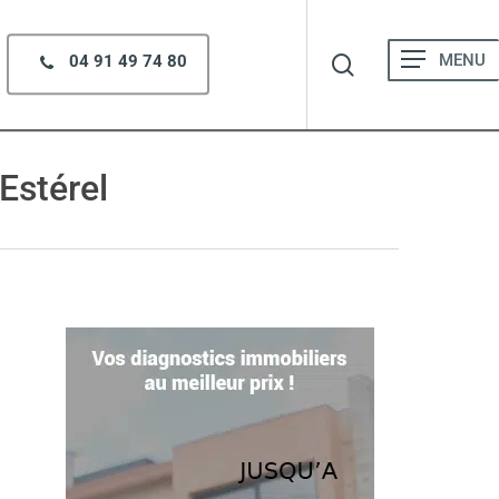
search
Menu
04 91 49 74 80
Estérel