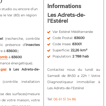
Informations
n studio ou encore d’un
Les Adrets-de-
s le Var (83) en région
l'Estérel
Var Estérel Méditerranée
Code Postal:
83600
rel
(recherche, contrôle
Code Insee:
83001
tic présence d’
insectes
Superficie:
22,26 km²
re à
83600
.)
Population:
2 788 hab
lomb
à
83600
mance énergétique).
 gaz
à Les Adrets-de-
Contactez nous du lundi au
Samedi de 8h30 a 22h ! Votre
té
(contrôle installation
Diagnostiqueur immobilier à
Les Adrets-de-l'Estérel
ise des surfaces)mesure
Tel:
06 61 51 34 86
e de votre maison, votre