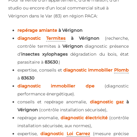
Pour la vente d’un appartement, d’une maison, d’un
studio ou encore d’un local commercial situé à
Vérignon dans le Var (83) en région PACA:
repérage amiante
à Vérignon
diagnostic
Termites
à Vérignon
(recherche,
contrôle termites à
Vérignon
diagnostic présence
d’
insectes xylophages
dégradation du bois, état
parasitaire à
83630
.)
expertise, conseils et
diagnostic immobilier
Plomb
à
83630
diagnostic immobilier dpe
(diagnostic
performance énergétique).
conseils et repérage anomalie,
diagnostic gaz
à
Vérignon
(contrôle installation sécurisée),
repérage anomalie,
diagnostic électricité
(contrôle
installation sécurisée, aux normes),
expertise,
diagnostic
Loi Carrez
(mesure précise