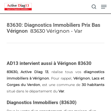
Skip
Men
to
search
main
content
83630: Diagnostics Immobiliers Prix Bas
Vérignon
83630 Vérignon - Var
AD13 intervient aussi à Vérignon 83630
83630, Active Diag 13
, réalise tous vos
diagnostics
immobiliers à Vérignon
. Pour rappel,
Vérignon
,
Lacs et
Gorges du Verdon
, est une commune de
30 habitants
situé dans le département du
Var
.
Diagnostics Immobiliers (83630)