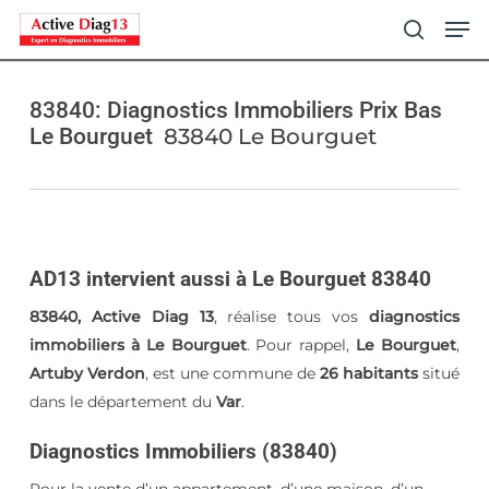
Skip
Men
to
search
main
content
83840: Diagnostics Immobiliers Prix Bas
Le Bourguet
83840 Le Bourguet
AD13 intervient aussi à Le Bourguet 83840
83840, Active Diag 13
, réalise tous vos
diagnostics
immobiliers à Le Bourguet
. Pour rappel,
Le Bourguet
,
Artuby Verdon
, est une commune de
26 habitants
situé
dans le département du
Var
.
Diagnostics Immobiliers (83840)