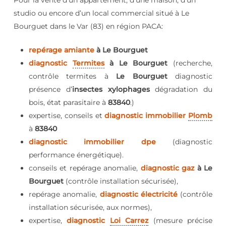
Pour la vente d’un appartement, d’une maison, d’un
studio ou encore d’un local commercial situé à Le
Bourguet dans le Var (83) en région PACA:
repérage amiante
à Le Bourguet
diagnostic
Termites
à Le Bourguet
(recherche,
contrôle termites à
Le Bourguet
diagnostic
présence d’
insectes xylophages
dégradation du
bois, état parasitaire à
83840
.)
expertise, conseils et
diagnostic immobilier
Plomb
à
83840
diagnostic immobilier dpe
(diagnostic
performance énergétique).
conseils et repérage anomalie,
diagnostic gaz
à Le
Bourguet
(contrôle installation sécurisée),
repérage anomalie,
diagnostic électricité
(contrôle
installation sécurisée, aux normes),
expertise,
diagnostic
Loi Carrez
(mesure précise