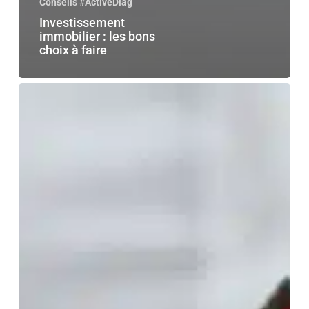
Conseils #ActiveDiag
Investissement
immobilier : les bons
choix à faire
Immobilier
:
quand
faut-
il
renégocier
son
crédit
?