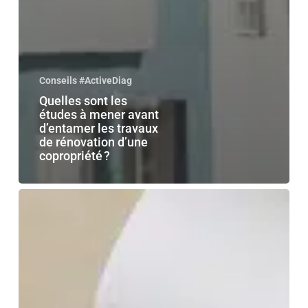
Conseils #ActiveDiag
Quelles sont les
études à mener avant
d’entamer les travaux
de rénovation d’une
copropriété ?
Un
architecte
d’intérieur
dans
le
Var
avant