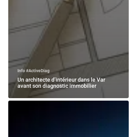
Info #ActiveDiag
Un architecte d’intérieur dans le Var
avant son diagnostic immobilier
[VIDEO]
Quiz
Active
Diag13
sur