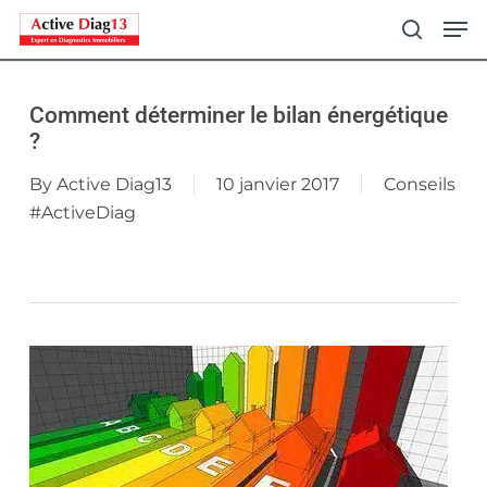
Skip
Men
to
search
main
content
Comment déterminer le bilan énergétique
?
By
Active Diag13
10 janvier 2017
Conseils
#ActiveDiag