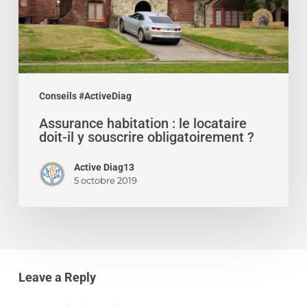
il
y
souscrire
obligatoirement
?
Conseils #ActiveDiag
Assurance habitation : le locataire
doit-il y souscrire obligatoirement ?
Active Diag13
5 octobre 2019
Leave a Reply