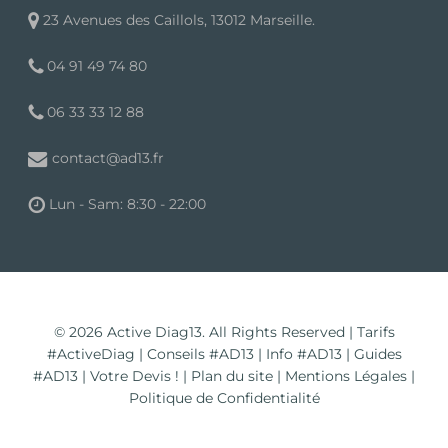
23 Avenues des Caillols, 13012 Marseille.
04 91 49 74 80
06 33 33 12 88
contact@ad13.fr
Lun - Sam: 8:30 - 22:00
© 2026 Active Diag13. All Rights Reserved |
Tarifs
#ActiveDiag
|
Conseils #AD13
|
Info #AD13
|
Guides
#AD13
|
Votre Devis !
|
Plan du site
|
Mentions Légales
|
Politique de Confidentialité