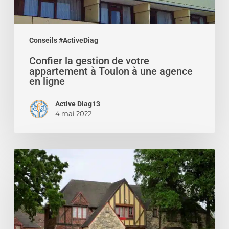
Toulon
à
une
Conseils #ActiveDiag
agence
Confier la gestion de votre
en
appartement à Toulon à une agence
ligne
en ligne
Active Diag13
4 mai 2022
Assurance
habitation
:
le
locataire
doit-