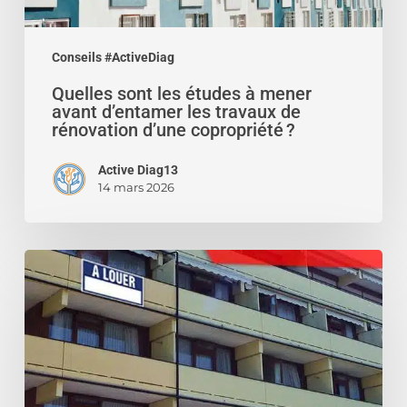
travaux
de
rénovation
Conseils #ActiveDiag
d’une
Quelles sont les études à mener
copropriété ?
avant d’entamer les travaux de
rénovation d’une copropriété ?
Active Diag13
14 mars 2026
Confier
la
gestion
de
votre
appartement
à