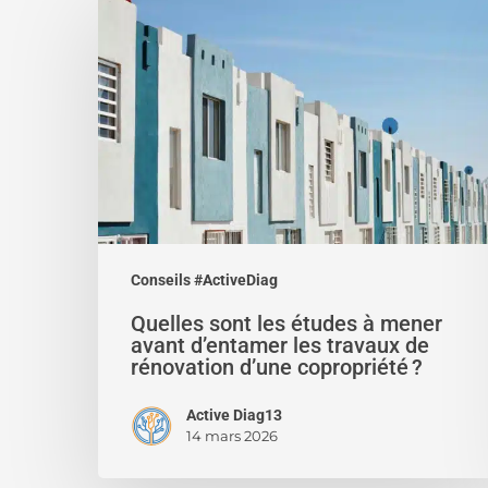
sont
les
études
à
mener
avant
d’entamer
les
travaux
de
Conseils #ActiveDiag
rénovation
Quelles sont les études à mener
d’une
avant d’entamer les travaux de
copropriété ?
rénovation d’une copropriété ?
Active Diag13
14 mars 2026