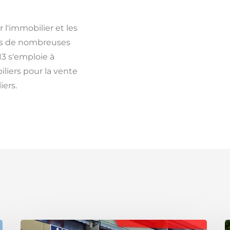
 l'immobilier et les
is de nombreuses
13 s'emploie à
iliers pour la vente
iers.
Confier
A