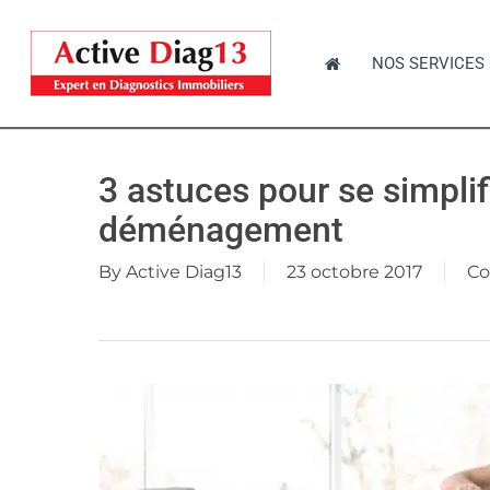
Skip
to
NOS SERVICES
main
content
3 astuces pour se simplif
Hit enter to search or ESC to close
déménagement
By
Active Diag13
23 octobre 2017
Co