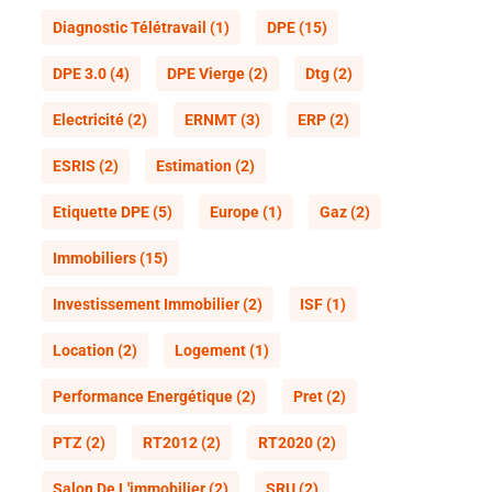
Diagnostic Télétravail
(1)
DPE
(15)
DPE 3.0
(4)
DPE Vierge
(2)
Dtg
(2)
Electricité
(2)
ERNMT
(3)
ERP
(2)
ESRIS
(2)
Estimation
(2)
Etiquette DPE
(5)
Europe
(1)
Gaz
(2)
Immobiliers
(15)
Investissement Immobilier
(2)
ISF
(1)
Location
(2)
Logement
(1)
Performance Energétique
(2)
Pret
(2)
PTZ
(2)
RT2012
(2)
RT2020
(2)
Salon De L'immobilier
(2)
SRU
(2)