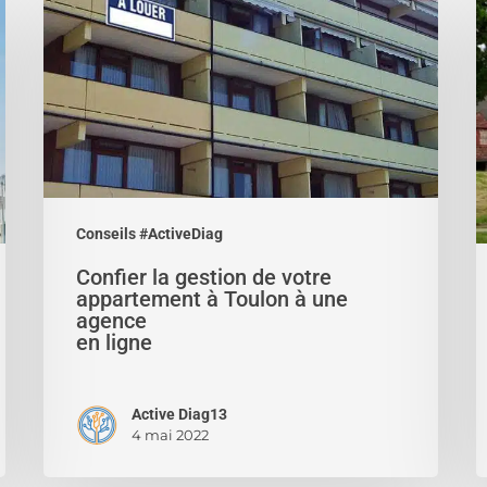
la
h
gestion
:
de
l
votre
l
appartement
d
à
il
Toulon
y
à
s
Conseils #ActiveDiag
une
o
Confier la gestion de votre
agence
?
appartement à Toulon à une
en
agence
ligne
en ligne
Active Diag13
4 mai 2022