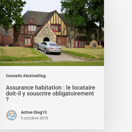
abitation
e
ocataire
oit-
ouscrire
bligatoirement
Conseils #ActiveDiag
Assurance habitation : le locataire
doit-il y souscrire obligatoirement
?
Active Diag13
5 octobre 2019