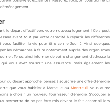
ouvent positive et excitante ! Rassurez vous, on vous donne ici
 ce déménagement.
er
t le départ effectif vers votre nouveau logement ! Cela peut
sera avant tout par votre capacité à répartir les différentes
 vous faciliter la vie pour être zen le Jour J. Ainsi quelques
cipez les démarches à faire notamment auprès des organismes
courrier. Tenez ainsi informer de votre changement d’adresse la
ec qui vous avez souscrit une assurance, mais également les
jour du départ approche, pensez à souscrire une offre d’énergie
orte que vous habitiez à Marseille ou
Montreuil
, vous aurez
ns à choisir un nouveau fournisseur d’énergie. S’occuper à
us permettra de ne pas être mis devant le fait accompli lors