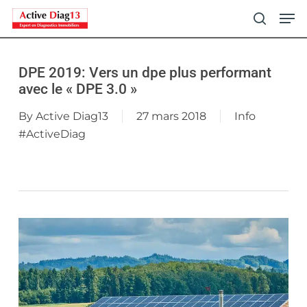
Skip
Men
to
search
main
content
DPE 2019: Vers un dpe plus performant
avec le « DPE 3.0 »
By
Active Diag13
27 mars 2018
Info
#ActiveDiag