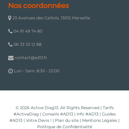
Nos coordonnées
23 Avenues des Caillols, 13012 Marseille.
04 91 49 74 80
06 33 33 12 88
contact@ad13.fr
Lun - Sam: 8:30 - 22:00
© 2026 Active Diag13. All Rights Reserved |
Tarifs
#ActiveDiag
|
Conseils #AD13
|
Info #AD13
|
Guides
#AD13
|
Votre Devis !
|
Plan du site
|
Mentions Légales
|
Politique de Confidentialité