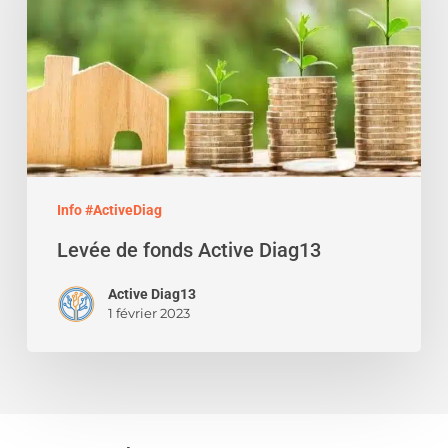
Active
Diag13
Info #ActiveDiag
Levée de fonds Active Diag13
Active Diag13
1 février 2023