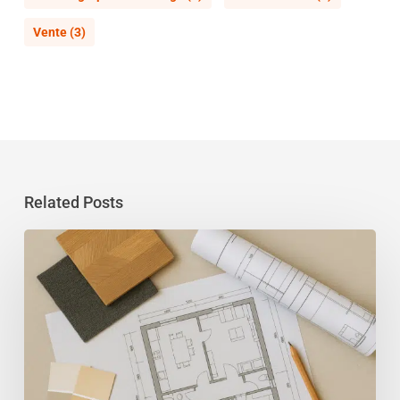
Vente
(3)
Related Posts
Un
architecte
d’intérieur
dans
le
Var
avant