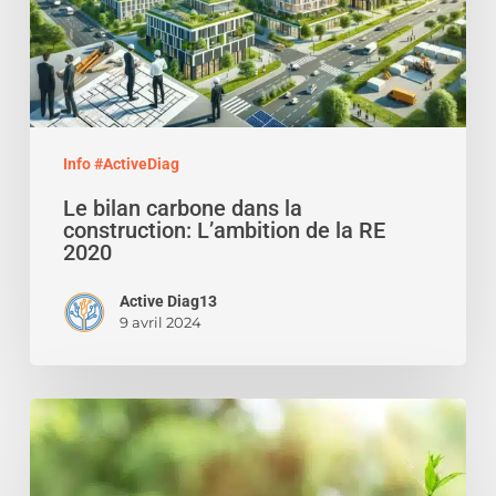
L’ambition
de
la
RE
2020
Info #ActiveDiag
Le bilan carbone dans la
construction: L’ambition de la RE
2020
Active Diag13
9 avril 2024
Levée
de
fonds