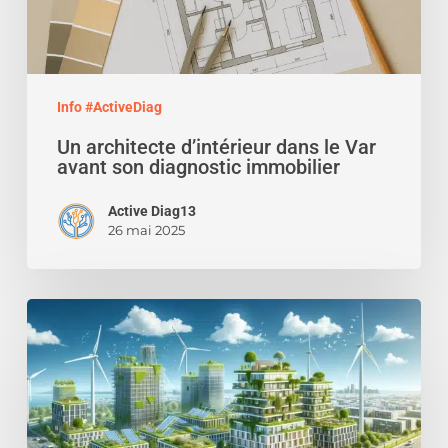
son
diagnostic
immobilier
Info #ActiveDiag
Un architecte d’intérieur dans le Var
avant son diagnostic immobilier
Active Diag13
26 mai 2025
Le
bilan
carbone
dans
la
construction: