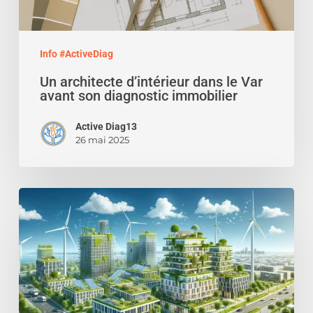
immobilier
Info #ActiveDiag
Un architecte d’intérieur dans le Var
avant son diagnostic immobilier
Active Diag13
26 mai 2025
Le
bilan
carbone
dans
la
construction:
L’ambition