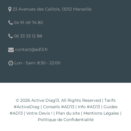
23 Avenues des Caillols, 13012 Marseille.
04 91 49 74 80
06 33 33 12 88
contact@ad13.fr
Lun - Sam: 8:30 - 22:00
© 2026 Active Diag13. All Rights Reserved |
Tarifs
#ActiveDiag
|
Conseils #AD13
|
Info #AD13
|
Guides
#AD13
|
Votre Devis !
|
Plan du site
|
Mentions Légales
|
Politique de Confidentialité