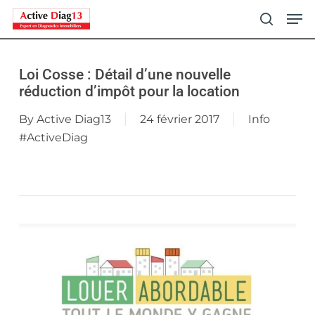
Skip
Men
to
search
main
content
Loi Cosse : Détail d’une nouvelle
réduction d’impôt pour la location
By
Active Diag13
24 février 2017
Info
#ActiveDiag