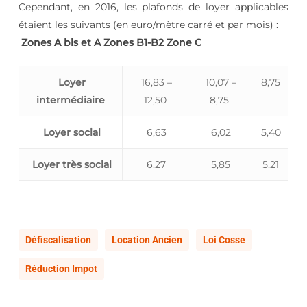
Cependant, en 2016, les plafonds de loyer applicables
étaient les suivants (en euro/mètre carré et par mois) :
Zones A bis et A
Zones B1-B2
Zone C
Loyer
16,83 –
10,07 –
8,75
intermédiaire
12,50
8,75
Loyer social
6,63
6,02
5,40
Loyer très social
6,27
5,85
5,21
Défiscalisation
Location Ancien
Loi Cosse
Réduction Impot