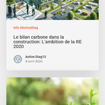
de
la
RE
2020
Info #ActiveDiag
Le bilan carbone dans la
construction: L’ambition de la RE
2020
Active Diag13
9 avril 2024
Levée
de
fonds
Active
Diag13