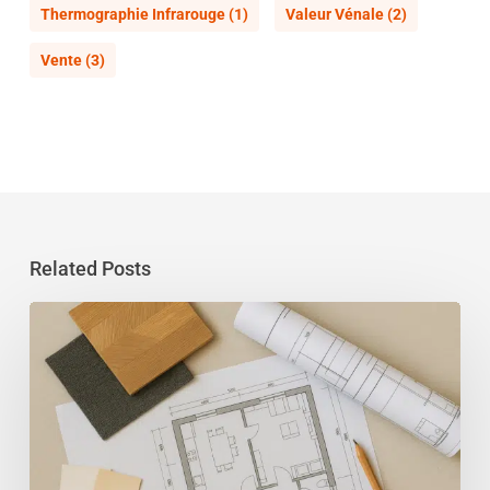
Thermographie Infrarouge
(1)
Valeur Vénale
(2)
Vente
(3)
Related Posts
Un
architecte
d’intérieur
dans
le
Var
avant