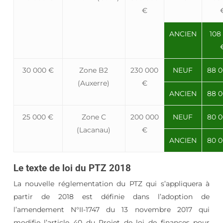
€
ANCIEN
108
30 000 €
Zone B2
230 000
NEUF
88 0
(Auxerre)
€
ANCIEN
88 0
25 000 €
Zone C
200 000
NEUF
80 0
(Lacanau)
€
ANCIEN
80 0
Le texte de loi du PTZ 2018
La nouvelle réglementation du PTZ qui s’appliquera à
partir de 2018 est définie dans l’adoption de
l’amendement N°II-1747 du 13 novembre 2017 qui
modifie l’article 40 du Projet de loi de finances pour