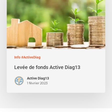
Active
Diag13
Info #ActiveDiag
Levée de fonds Active Diag13
Active Diag13
1 février 2023