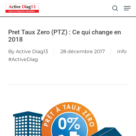
Skip
Men
to
search
main
content
Pret Taux Zero (PTZ) : Ce qui change en
2018
By
Active Diag13
28 décembre 2017
Info
#ActiveDiag