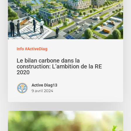
construction:
L’ambition
de
la
RE
2020
Info #ActiveDiag
Le bilan carbone dans la
construction: L’ambition de la RE
2020
Active Diag13
9 avril 2024
Levée
de
fonds