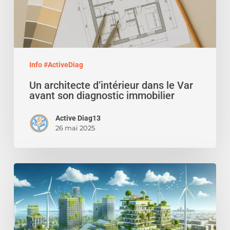
son
diagnostic
immobilier
Info #ActiveDiag
Un architecte d’intérieur dans le Var
avant son diagnostic immobilier
Active Diag13
26 mai 2025
Le
bilan
carbone
dans
la