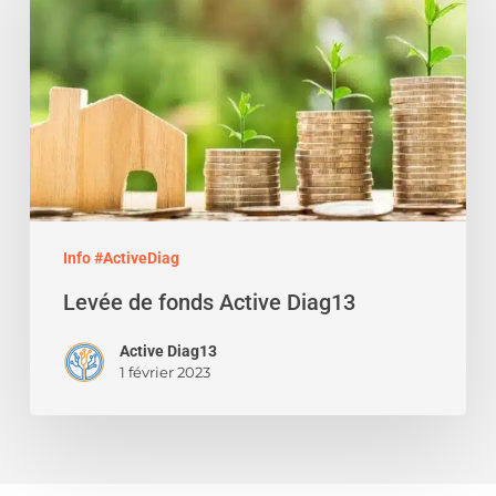
Active
Diag13
Info #ActiveDiag
Levée de fonds Active Diag13
Active Diag13
1 février 2023