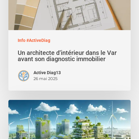
avant
son
diagnostic
immobilier
Info #ActiveDiag
Un architecte d’intérieur dans le Var
avant son diagnostic immobilier
Active Diag13
26 mai 2025
Le
bilan
carbone
dans
la