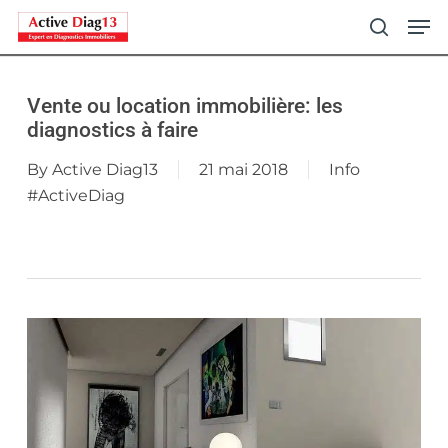
Skip
Men
to
search
main
content
Vente ou location immobilière: les
diagnostics à faire
By
Active Diag13
21 mai 2018
Info
#ActiveDiag