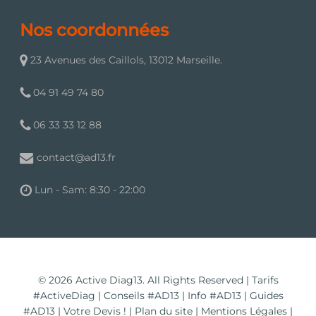
Nos coordonnées
23 Avenues des Caillols, 13012 Marseille.
04 91 49 74 80
06 33 33 12 88
contact@ad13.fr
Lun - Sam: 8:30 - 22:00
© 2026 Active Diag13. All Rights Reserved |
Tarifs
#ActiveDiag
|
Conseils #AD13
|
Info #AD13
|
Guides
#AD13
|
Votre Devis !
|
Plan du site
|
Mentions Légales
|