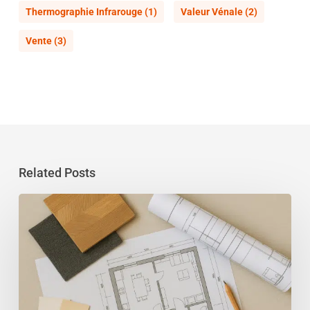
Thermographie Infrarouge
(1)
Valeur Vénale
(2)
Vente
(3)
Related Posts
Un
architecte
d’intérieur
dans
le
Var