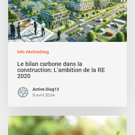
construction:
L’ambition
de
la
RE
2020
Info #ActiveDiag
Le bilan carbone dans la
construction: L’ambition de la RE
2020
Active Diag13
9 avril 2024
Levée
de
fonds