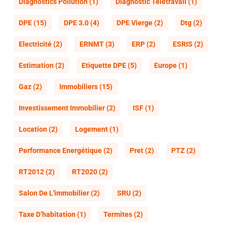
Diagnostics Pollution
(1)
Diagnostic Télétravail
(1)
DPE
(15)
DPE 3.0
(4)
DPE Vierge
(2)
Dtg
(2)
Electricité
(2)
ERNMT
(3)
ERP
(2)
ESRIS
(2)
Estimation
(2)
Etiquette DPE
(5)
Europe
(1)
Gaz
(2)
Immobiliers
(15)
Investissement Immobilier
(2)
ISF
(1)
Location
(2)
Logement
(1)
Performance Energétique
(2)
Pret
(2)
PTZ
(2)
RT2012
(2)
RT2020
(2)
Salon De L'immobilier
(2)
SRU
(2)
Taxe D’habitation
(1)
Termites
(2)